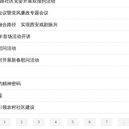
5路社区党委开展双报到活动
会议暨党风廉政专题会议
融合路径 实现西安戏剧振兴
6年首场活动开讲
慰问活动
村开展新春慰问活动
的精神密码
蕴
引领农村社区建设
1
2
3
4
5
6
7
...