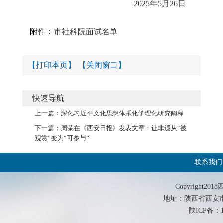
2025
年
5
月
26
日
附件：
市社科院面试名单
【打印本页】
【关闭窗口】
快速导航
上一篇：
深化习近平文化思想体系化学理化研究阐释
下一篇：
周荣在《西安日报》发表文章：让非遗从“被
观赏”变为“可参与”
联系我们
Copyrigh
地址：陕西省西安市西影路
陕ICP备：19